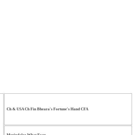
Ch & USA Ch Fin Bheara's Fortune's Hand CFA
Merindalee What Ever