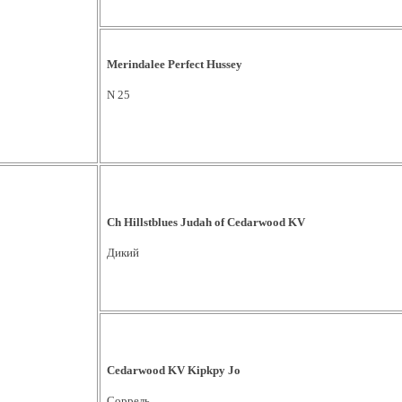
Merindalee Perfect Hussey
N 25
Ch Hillstblues Judah of Cedarwood KV
Дикий
Cedarwood KV Kipkpy Jo
Соррель