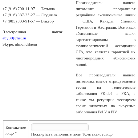
Производители нашего
+7 (916) 700-11-97 — Татьяна
питомника продолжают
+7 (916) 387-25-27 — Людмила
редчайшие эксклюзивные линии
+7 (985) 333-91-57 — Виктор
США, Канады, Японии,
Германии и Австралии. Все наши
Электронная почта:
абиссинские кошки
aby30@list.ru
зарегистрированы в
Skype:
almondilaem
фелинологической ассоциации
CFA, что является гарантией их
чистопородных абиссинских
линий.
Все производители нашего
питомника имеют отрицательные
тесты на генетические
заболевания PK-def и PRA, а
также мы регулярно тестируем
своих животных на вирусные
заболевания FeLV и FIV.
Контактное
лицо
*
Пожалуйста, заполните поле "Контактное лицо"