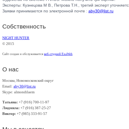
Эксперты: Кузнецова М В., Петрова Т.Н., третий эксперт уточняет
Заявки принимаются по электронной почте :
aby30@list.ru
Собственность
NIGHT HUNTER
© 2015
Сайт создан и обслуживается
веб-студией ExaWeb
О нас
Москва, Новомосковский округ
Email:
aby30@list.ru
Skype: almondilaem
Татьяна:
+7 (916) 700-11-97
Людмила:
+7 (916) 387-25-27
Виктор:
+7 (985) 333-91-57